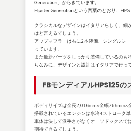
Generation」からきています。
Hipster Generationという言葉のとお
クラシカルなデザインはイタリアらしく、細か
はと言えるでしょう。
アップマフラーは右に2本装備、シングルシ
っています。
また最新パーツをしっかり装備しているのも
ちなみに、デザインと設計はイタリアで行っ
FBモンディアルHPS125
ボディサイズは全長2,016mm×全幅765mm×
搭載されているエンジンは水冷4ストローク単気筒
車体は決して派手さがなくオーソドックスで
期待できるでしょう。